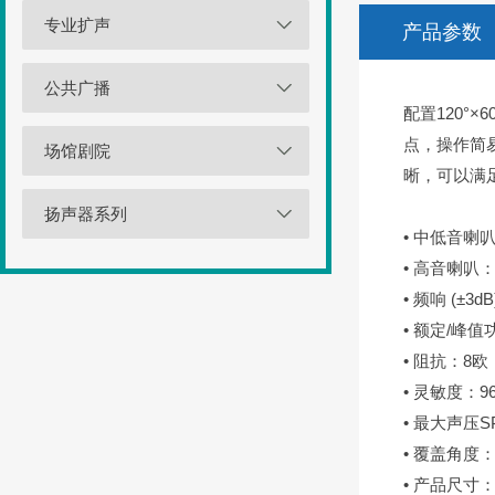
专业扩声
产品参数
公共广播
配置120°
点，操作简
场馆剧院
晰，可以满
扬声器系列
• 中低音喇叭：
• 高音喇叭：1×
• 频响 (±3dB
• 额定/峰值功
• 阻抗：8欧
• 灵敏度：96
• 最大声压S
• 覆盖角度：（
• 产品尺寸：2